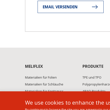
EMAIL VERSENDEN
MELIFLEX
PRODUKTE
Materialien für Folien
TPE und TPO
Materialien für Schläuche
Polypropylenharz
Materialien für Spritzguss
APAO-Produkte
Polymer+ compounds
BFS-Technik
We use cookies to enhance the us
By continuing to browse the site you are agreeing to our 