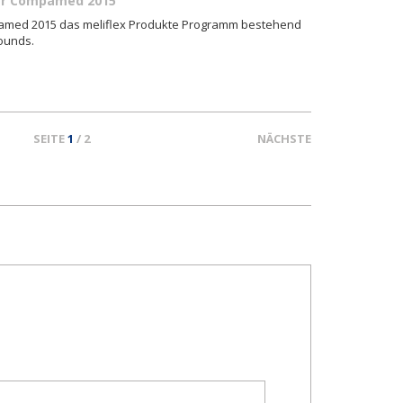
der Compamed 2015
pamed 2015 das meliflex Produkte Programm bestehend
ounds.
SEITE
1
/ 2
NÄCHSTE