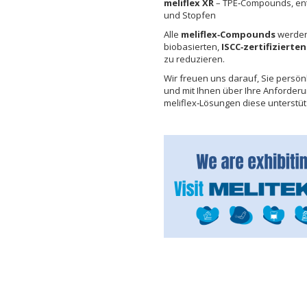
meliflex XR
– TPE‑Compounds, entw
und Stopfen
Alle
meliflex‑Compounds
werden 
biobasierten,
ISCC‑zertifizierte
zu reduzieren.
Wir freuen uns darauf, Sie persön
und mit Ihnen über Ihre Anforder
meliflex‑Lösungen diese unterstü