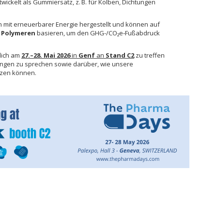
ickelt als Gummiersatz, z. B. für Kolben, Dichtungen
mit erneuerbarer Energie hergestellt und können auf
n Polymeren
basieren, um den GHG-/CO₂e‑Fußabdruck
lich am
27.–28. Mai 2026
in
Genf
an
Stand C2
zu treffen
ungen zu sprechen sowie darüber, wie unsere
tzen können.