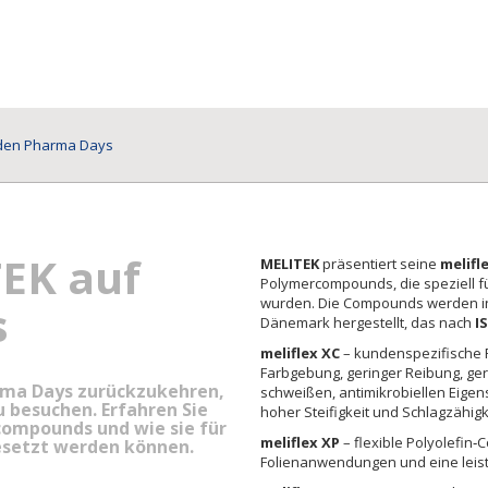
 den Pharma Days
TEK auf
MELITEK
präsentiert seine
melifl
Polymercompounds, die speziell 
wurden. Die Compounds werden in
s
Dänemark hergestellt, das nach
I
meliflex XC
– kundenspezifische 
Farbgebung, geringer Reibung, geri
arma Days zurückzukehren,
schweißen, antimikrobiellen Eige
zu besuchen. Erfahren Sie
hoher Steifigkeit und Schlagzähigk
compounds und wie sie für
meliflex XP
– flexible Polyolefin‑
setzt werden können.
Folienanwendungen und eine leist