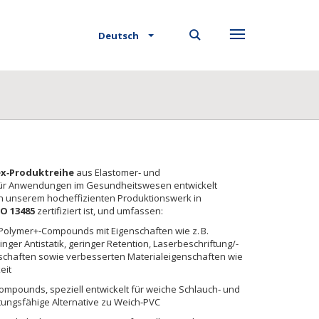
Deutsch
ex‑Produktreihe
aus Elastomer‑ und
für Anwendungen im Gesundheitswesen entwickelt
 unserem hocheffizienten Produktionswerk in
SO 13485
zertifiziert ist, und umfassen:
Polymer+‑Compounds mit Eigenschaften wie z. B.
nger Antistatik, geringer Retention, Laserbeschriftung/-
nschaften sowie verbesserten Materialeigenschaften wie
eit
Compounds, speziell entwickelt für weiche Schlauch‑ und
ungsfähige Alternative zu Weich‑PVC