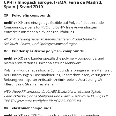
CPHI / Innopack Europe, IFEMA, Feria de Madrid,
Spain | Stand 2D10
XP | Polyolefin compounds
meliflex XP
sind einzigartige flexible auf Polyolefin basierende
Compounds, eigens für PVC und DEHP- freie Anwendungen
entwickelt, mit mehr als 25 jähriger Erfahrung.
NEU: Vorstellung neuer kosteneffizienteren Produktreihe für
Schlauch-, Folien-, und Spritzgussanwendungen.
XC | kundenspezifische polymer+ compounds
meliflex XC
sind kundenspezifische polymer+ compounds, und
bieten erweiterterte Funktionalität und Mehrwert.
Polymer+ kundenspezifische Compounds erbringen einen Mehrwert
bei, Einfärbungen, Lasermakrierung, Laserschweissen, verringerter
Reibung, verringerter Antistatik, Antimikrobielle Ausrüstung, UV
Filterung und Strahlenresistenz.
NEU: Neue PP compounds als ABS Ersatz bieten Kratzfestigkeit,
Bedruckbarkeit, hohe Steifigkeit und Glanz.
Zusätzlich zu PE, PP, COC
TPE TPV jetzt auch verfügbar für PC/ABS, COPE, PA
XR | elastomer compounds
meliflex XR
sind TPE Compounds entwickelt für gummiartige