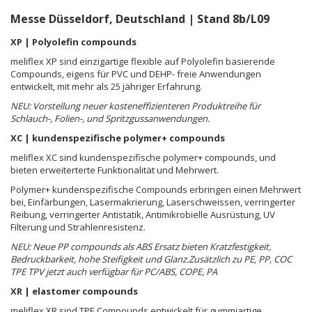
Messe Düsseldorf, Deutschland | Stand 8b/L09
XP | Polyolefin compounds
meliflex XP sind einzigartige flexible auf Polyolefin basierende
Compounds, eigens für PVC und DEHP- freie Anwendungen
entwickelt, mit mehr als 25 jähriger Erfahrung.
NEU: Vorstellung neuer kosteneffizienteren Produktreihe für
Schlauch-, Folien-, und Spritzgussanwendungen.
XC | kundenspezifische polymer+ compounds
meliflex XC sind kundenspezifische polymer+ compounds, und
bieten erweiterterte Funktionalität und Mehrwert.
Polymer+ kundenspezifische Compounds erbringen einen Mehrwert
bei, Einfärbungen, Lasermakrierung, Laserschweissen, verringerter
Reibung, verringerter Antistatik, Antimikrobielle Ausrüstung, UV
Filterung und Strahlenresistenz.
NEU: Neue PP compounds als ABS Ersatz bieten Kratzfestigkeit,
Bedruckbarkeit, hohe Steifigkeit und Glanz.
Zusätzlich zu PE, PP, COC
TPE TPV jetzt auch verfügbar für PC/ABS, COPE, PA
XR | elastomer compounds
meliflex XR sind TPE Compounds entwickelt für gummiartige