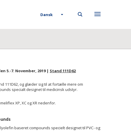
Dansk
 den
5.-7. November, 2019 |
Stand 111D62
nd 111D62, og glæder sig til at fortælle mere om
nds specialt designet til medicinsk udstyr.
meliflex XP, XC og XR nedenfor.
ounds
olyolefin baseret compounds specielt designet til PVC- og