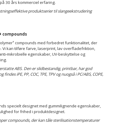
 på 30 års kommerciel erfaring.
ingseffektive produktserier til slangeekstrudering
r+ compounds
+
polymer
compounds med forbedret funktionalitet, der
i kan tilføre farve, laserprint, lav overfladefriktion,
anti-mikrobielle egenskaber, UV-beskyttelse og
ling.
tatte ABS. Den er slidbestandig, printbar, har god
og findes i
PE, PP, COC, TPE, TPV og nu
også i PC/ABS, COPE,
nds specielt designet med gummilignende egenskaber,
lighed for frihed i produktdesignet.
opper compounds, der kan tåle sterilisationstemperaturer