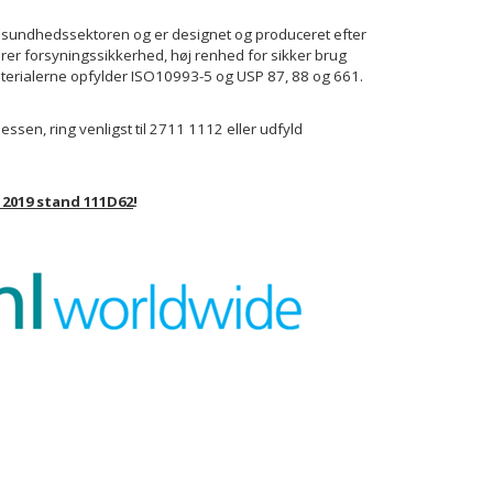
t sundhedssektoren og er designet og produceret efter
rer forsyningssikkerhed, høj renhed for sikker brug
aterialerne opfylder ISO10993-5 og USP 87, 88 og 661.
sen, ring venligst til 2711 1112 eller udfyld
 2019 stand 111D62
!