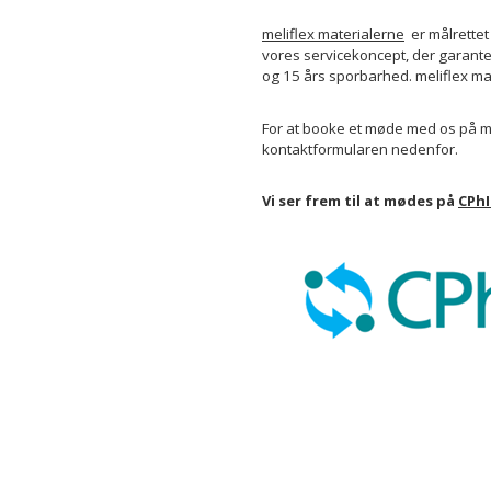
meliflex materialerne
er målrette
vores servicekoncept, der garante
og 15 års sporbarhed. meliflex m
For at booke et møde med os på mes
kontaktformularen nedenfor.
Vi ser frem til at mødes på
CPhI