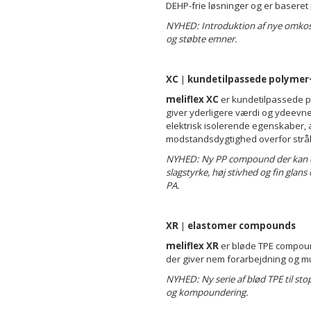
DEHP-frie løsninger og er baseret
NYHED: Introduktion af nye omkostn
og støbte emner.
XC
|
kundetilpassede polyme
meliflex XC
er kundetilpassede 
giver yderligere værdi og ydeevne. V
elektrisk isolerende egenskaber, 
modstandsdygtighed overfor strå
NYHED: Ny PP compound der kan ers
slagstyrke, høj stivhed og fin glans 
PA.
XR
|
elastomer compounds
meliflex XR
er bløde TPE compou
der giver nem forarbejdning og mu
NYHED: Ny serie af blød TPE til st
og kompoundering.