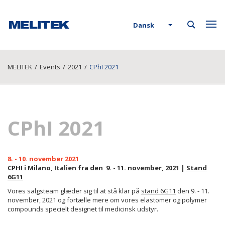
Dansk
MELITEK
/
Events
/
2021
/
CPhI 2021
CPhI 2021
8. - 10. november 2021
CPHI i Milano, Italien fra den 9. - 11. november, 2021 |
Stand
6G11
Vores salgsteam glæder sig til at stå klar på
stand 6G11
den 9. - 11.
november, 2021 og fortælle mere om vores elastomer og polymer
compounds specielt designet til medicinsk udstyr.