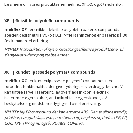
Læs mere om vores produktserier meliflex XP, XC og XR nedenfor.
XP
|
fleksible polyolefin compounds
meliflex XP
er unikke fleksible polyolefin baseret compounds
specielt designet til PVC- og DEHP-frie løsninger og er baseret på 30
års kommerciel erfaring.
NYHED: Introduktion af nye omkostningseffektive produktserier til
slangeekstrudering og støbte emner.
XC
|
kundetilpassede polymer+ compounds
+
meliflex XC
er kundetilpassede polymer
compounds med
forbedret funktionalitet, der giver yderligere værdi og ydeevne. Vi
kan tilføre farve, laserprint, lav overfladefriktion, elektrisk
isolerende egenskaber, anti-mikrobielle egenskaber, UV-
beskyttelse og modstandsdygtighed overfor stråling.
NYHED: Ny PP compound der kan erstatte ABS. Den er slidbestandig,
printbar, har god slagstyrke, høj stivhed og fin glans og findes i
PE, PP,
COC, TPE, TPV og nu
også i PC/ABS, COPE, PA.