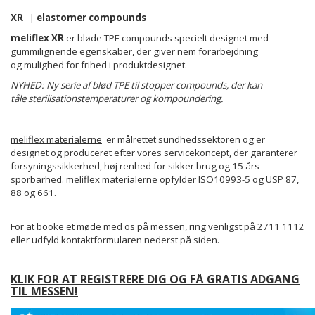
XR
|
elastomer compounds
meliflex XR
er bløde TPE compounds specielt designet med
gummilignende egenskaber, der giver nem forarbejdning
og mulighed for frihed i produktdesignet.
NYHED: Ny serie af blød TPE til stopper compounds, der kan
tåle sterilisationstemperaturer og kompoundering.
meliflex materialerne
er målrettet sundhedssektoren og er
designet og produceret efter vores servicekoncept, der garanterer
forsyningssikkerhed, høj renhed for sikker brug og 15 års
sporbarhed. meliflex materialerne opfylder ISO10993-5 og USP 87,
88 og 661.
For at booke et møde med os på messen, ring venligst på 2711 1112
eller udfyld kontaktformularen nederst på siden.
KLIK FOR AT REGISTRERE DIG OG FÅ GRATIS ADGANG
TIL MESSEN!