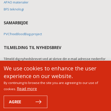
APAO materialer
BFS teknologi
SAMARBEJDE
PVCfreeBloodBag-project
TILMELDING TIL NYHEDSBREV
Tilmeld dig nyhedsbrevet ved at skrive din e-mail adresse nedenfor
og modtag nyt om vores produkter samt virksomhed ca. 4 gange
We use cookies to enhance the user
årligt.
experience on our website.
By continuing to browse the site you are agreeing to our use of
Read more
cookies.
AGREE
© MELITEK
- Specialist in medical technologies