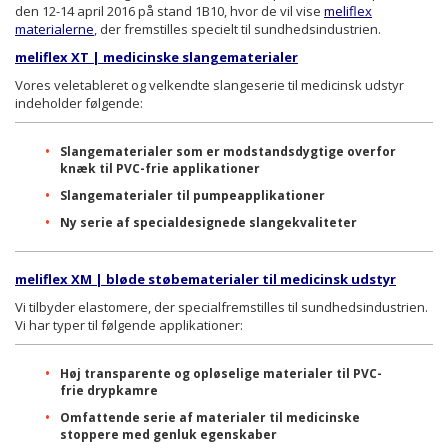
den 12-14 april 2016 på stand 1B10, hvor de vil vise
meliflex
materialerne
, der fremstilles specielt til sundhedsindustrien.
meliflex XT | medicinske slangematerialer
Vores veletableret og velkendte slangeserie til medicinsk udstyr
indeholder følgende:
Slangematerialer som er modstandsdygtige overfor
knæk til PVC-frie applikationer
Slangematerialer til pumpeapplikationer
Ny serie af specialdesignede slangekvaliteter
meliflex XM | bløde støbematerialer til medicinsk udstyr
Vi tilbyder elastomere, der specialfremstilles til sundhedsindustrien.
Vi har typer til følgende applikationer:
Høj transparente og opløselige materialer til PVC-
frie drypkamre
Omfattende serie af materialer til medicinske
stoppere med genluk egenskaber