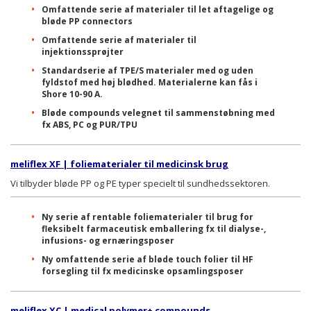
Omfattende serie af materialer til let aftagelige og
bløde PP connectors
Omfattende serie af materialer til
injektionssprøjter
Standardserie af TPE/S materialer med og uden
fyldstof med høj blødhed. Materialerne kan fås i
Shore 10-90 A.
Bløde compounds velegnet til sammenstøbning med
fx ABS, PC og PUR/TPU
meliflex XF | foliematerialer til medicinsk brug
Vi tilbyder bløde PP og PE typer specielt til sundhedssektoren.
Ny serie af rentable foliematerialer til brug for
fleksibelt farmaceutisk emballering fx til dialyse-,
infusions- og ernæringsposer
Ny omfattende serie af bløde touch folier til HF
forsegling til fx medicinske opsamlingsposer
meliflex XC | medical polymer+ compounds