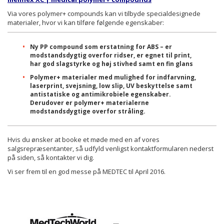
Via vores polymer+ compounds kan vi tilbyde specialdesignede
materialer, hvor vi kan tilføre følgende egenskaber:
Ny PP compound som erstatning for ABS – er
modstandsdygtig overfor ridser, er egnet til print,
har god slagstyrke og høj stivhed samt en fin glans
Polymer+ materialer med mulighed for indfarvning,
laserprint, svejsning, low slip, UV beskyttelse samt
antistatiske og antimikrobiele egenskaber.
Derudover er polymer+ materialerne
modstandsdygtige overfor stråling.
Hvis du ønsker at booke et møde med en af vores
salgsrepræsentanter, så udfyld venligst kontaktformularen nederst
på siden, så kontakter vi dig.
Vi ser frem til en god messe på MEDTEC til April 2016.