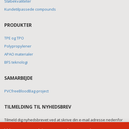
Støbekvaliteter
Kundetilpassede compounds
PRODUKTER
TPE og TPO
Polypropylener
APAO materialer
BFS teknologi
SAMARBEJDE
PVCfreeBloodBag-project
TILMELDING TIL NYHEDSBREV
Tilmeld dig nyhedsbrevet ved at skrive din e-mail adresse nedenfor
og modtag nyt om vores produkter samt virksomhed ca. 4 gange