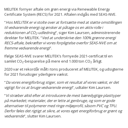
MELITEK fornyer aftale om grøn energi via Renewable Energy
Certificate System (RECS) for 2021. Aftalen indgås med SEAS-NVE.
”
Hos MELITEK er vi stolte over at fortsætte med at støtte omstillingen
til vedvarende energi og ønsker at påtage os en aktiv rolle i
reduktionen af CO
-udledning
”, siger Kim Laursen, administrerende
2
direktør for MELITEK. ”
Ved at underskrive den 100% grønne energi
RECS-aftale, bekræfter vi vores forpligtelse overfor SEAS-NVE om at
fremme vedvarende energi
”.
Ifølge SEAS-NVE svarer MELITEK’s fornyede 2021-certificat til en
samlet CO
-besparelse på mere end 1.000 ton CO
årligt.
2
2
2020 var et rekordår målt i tons produceret af MELITEK, og udsigterne
for 2021 forudsiger yderligere vækst.
”
Da vores energiforbrug stiger, som et resultat af vores vækst, er det
vigtigt for os at bruge vedvarende energi
”, udtaler Kim Laursen.
”
Vi stræber altid efter at introducere de mest bæredygtige plasttyper
på markedet; materialer, der er lette at genbruge, og som er gode
alternativer til polymerer med ringe miljøprofil, såsom PVC og TPU.
Derfor føles det rigtigt at sikre, at vores eget energiforbrug er grønt og
vedvarende
”, slutter Kim Laursen.